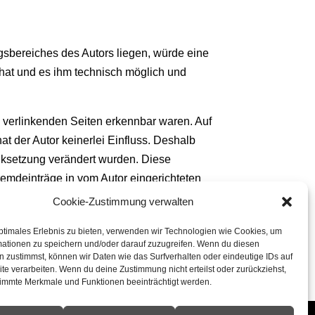
ngsbereiches des Autors liegen, würde eine
s hat und es ihm technisch möglich und
zu verlinkenden Seiten erkennbar waren. Auf
at der Autor keinerlei Einfluss. Deshalb
Linksetzung verändert wurden. Diese
Fremdeinträge in vom Autor eingerichteten
 insbesondere für Schäden, die aus der
Cookie-Zustimmung verwalten
Seite, auf welche verwiesen wurde, nicht
ptimales Erlebnis zu bieten, verwenden wir Technologien wie Cookies, um
mationen zu speichern und/oder darauf zuzugreifen. Wenn du diesen
 zustimmst, können wir Daten wie das Surfverhalten oder eindeutige IDs auf
te verarbeiten. Wenn du deine Zustimmung nicht erteilst oder zurückziehst,
immte Merkmale und Funktionen beeinträchtigt werden.