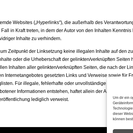
fremde Websites („Hyperlinks“), die außerhalb des Verantwortu
Fall in Kraft treten, in dem der Autor von den Inhalten Kenntni
idriger Inhalte zu verhindern.
 zum Zeitpunkt der Linksetzung keine illegalen Inhalte auf den 
Inhalte oder die Urheberschaft der gelinkten/verknüpften Seiten h
 allen Inhalten aller gelinkten/verknüpften Seiten, die nach der 
genen Internetangebotes gesetzten Links und Verweise sowie für 
sten. Für illegale, fehlerhafte oder unvollständige Inhalte und
otener Informationen entstehen, haftet allein der Anbieter der 
Um dir ein o
eröffentlichung lediglich verweist.
Geräteinfor
Technologien
dieser Websi
können best